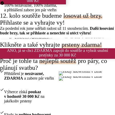
000 Kč
100% nezávazné, 100% zdarma,
a přihlášení zabere jen pár vteřin
12. kolo soutěže budeme
losovat už brzy.
Přihlaste se a vyhrajte vy!
Za poslední rok jsme udělali radost už 11 snoubencům.
Další losování
bude brzy, tak se přihlaste a nenechte si utéct výhru!
🏆 Eliška Coufalová
🏆 Radka Špačková
🏆 Zuzana Grulichová
🏆 Markéta Rohelová
Klikněte
a také vyhrajte
prsteny zdarma!
ANO, já se chci ZDARMA zapojit do soutěže a vyhrát snubní
prstýnky za 30 000 Kč
Proč je tohle ta
nejlepší soutěž
pro páry, co
plánují svatbu?
Přihlášení je
nezávazné,
ZDARMA
a zabere pár vteřin
Výherce získá
poukaz
v hodnotě 30 000 Kč
na
jakékoliv prsteny
Elody je
nejlépe hodnocené