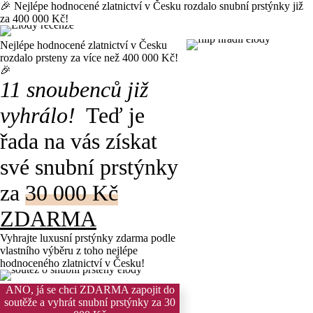
🎉 Nejlépe hodnocené zlatnictví v Česku rozdalo snubní prstýnky již
za 400 000 Kč!
Nejlépe hodnocené zlatnictví v Česku
rozdalo prsteny za více než 400 000 Kč!
🎉
11 snoubenců již
vyhrálo!
Teď je
řada na vás získat
své snubní prstýnky
za
30 000 Kč
ZDARMA
Vyhrajte luxusní prstýnky zdarma
podle
vlastního výběru z toho nejlépe
hodnoceného zlatnictví v Česku!
ANO, já se chci ZDARMA zapojit do
soutěže a vyhrát snubní prstýnky za 30