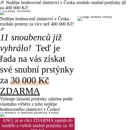
🎉 Nejlépe hodnocené zlatnictví v Česku rozdalo snubní prstýnky již
za 400 000 Kč!
Nejlépe hodnocené zlatnictví v Česku
rozdalo prsteny za více než 400 000 Kč!
🎉
11 snoubenců již
vyhrálo!
Teď je
řada na vás získat
své snubní prstýnky
za
30 000 Kč
ZDARMA
Vyhrajte luxusní prstýnky zdarma
podle
vlastního výběru z toho nejlépe
hodnoceného zlatnictví v Česku!
ANO, já se chci ZDARMA zapojit do
soutěže a vyhrát snubní prstýnky za 30