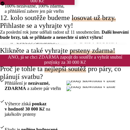
000 Kč
100% nezávazné, 100% zdarma,
a přihlášení zabere jen pár vteřin
12. kolo soutěže budeme
losovat už brzy.
Přihlaste se a vyhrajte vy!
Za poslední rok jsme udělali radost už 11 snoubencům.
Další losování
bude brzy, tak se přihlaste a nenechte si utéct výhru!
🏆 Eliška Coufalová
🏆 Radka Špačková
🏆 Zuzana Grulichová
🏆 Markéta Rohelová
Klikněte
a také vyhrajte
prsteny zdarma!
ANO, já se chci ZDARMA zapojit do soutěže a vyhrát snubní
prstýnky za 30 000 Kč
Proč je tohle ta
nejlepší soutěž
pro páry, co
plánují svatbu?
Přihlášení je
nezávazné,
ZDARMA
a zabere pár vteřin
Výherce získá
poukaz
v hodnotě 30 000 Kč
na
jakékoliv prsteny
Elody je
nejlépe hodnocené