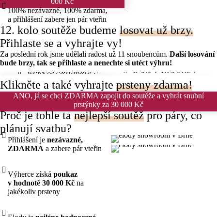
000 Kč
100% nezávazné, 100% zdarma,
a přihlášení zabere jen pár vteřin
12. kolo soutěže budeme
losovat už brzy.
Přihlaste se a vyhrajte vy!
Za poslední rok jsme udělali radost už 11 snoubencům.
Další losování
bude brzy, tak se přihlaste a nenechte si utéct výhru!
🏆 Eliška Coufalová
🏆 Radka Špačková
🏆 Zuzana Grulichová
🏆 Markéta Rohelová
Klikněte
a také vyhrajte
prsteny zdarma!
ANO, já se chci ZDARMA zapojit do soutěže a vyhrát snubní
prstýnky za 30 000 Kč
Proč je tohle ta
nejlepší soutěž
pro páry, co
plánují svatbu?
Přihlášení je
nezávazné,
ZDARMA
a zabere pár vteřin
Výherce získá
poukaz
v hodnotě 30 000 Kč
na
jakékoliv prsteny