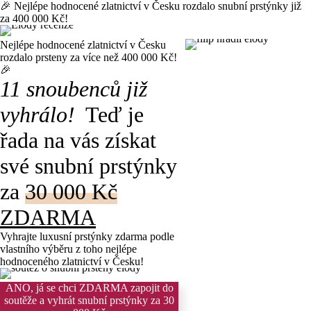
🎉 Nejlépe hodnocené zlatnictví v Česku rozdalo snubní prstýnky již
za 400 000 Kč!
Nejlépe hodnocené zlatnictví v Česku
rozdalo prsteny za více než 400 000 Kč!
🎉
11 snoubenců již
vyhrálo!
Teď je
řada na vás získat
své snubní prstýnky
za
30 000 Kč
ZDARMA
Vyhrajte luxusní prstýnky zdarma
podle
vlastního výběru z toho nejlépe
hodnoceného zlatnictví v Česku!
ANO, já se chci ZDARMA zapojit do
soutěže a vyhrát snubní prstýnky za 30