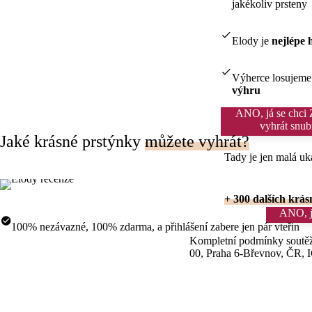
jakékoliv prsteny
Elody je
nejlépe 
Výherce losujem
výhru
ANO, já se chci
vyhrát snub
Jaké krásné prstýnky
můžete vyhrát?
Tady je jen malá uk
+ 300 dalších krás
ANO, j
100% nezávazné, 100% zdarma,
a přihlášení zabere jen pár vteřin
Kompletní podmínky soutěž
00, Praha 6-Břevnov, ČR, 