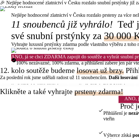
🎉 Nejlépe hodnocené zlatnictví v Česku rozdalo snubní prstýnky již 
Nejlépe hodnocené zlatnictví v Česku rozdalo prsteny za více n
11 snoubenců již vyhrálo!
Teď je
své snubní prstýnky za
30 000 
Vyhrajte luxusní prstýnky zdarma
podle vlastního výběru z toho 
ANO, já se chci ZDARMA zapojit do soutěže a vyhrát snubní pr
100% nezávazné, 100% zdarma,
a přihlášení zabere jen pár vt
12. kolo soutěže budeme
losovat už brzy.
Přihl
Za poslední rok jsme udělali radost už 11 snoubencům.
Další losování
🏆 Eliška Coufalová
🏆 Radka Špačková
Klikněte
a také vyhrajte
prsteny zdarma!
ANO, j
Proč j
Přihlášení je
nez
vteřin
Výherce získá
po