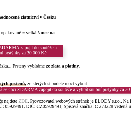
hodnocené zlatnictví v Česku
e opakovaně
= velká šance na
 ZDARMA zapojit do soutěže a
ní prstýnky za 30 000 Kč
ázka... Prsteny vybíráme
ze zlata a platiny.
ných prstenů,
ze kterých si budete moct vybrat
á se chci ZDARMA zapojit do soutěže a vyhrát snubní prstýnky za 30
e najdete
ZDE
. Provozovatel webových stránek je ELODY s.r.o., Na 
IČ: 05929491, DIČ: CZ05929491, Spisová značka: C 273228 vedená u