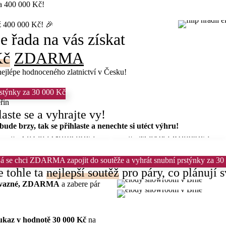
za 400 000 Kč!
ež 400 000 Kč! 🎉
 řada na vás získat
Kč
ZDARMA
nejlépe hodnoceného zlatnictví v Česku!
stýnky za 30 000 Kč
eřin
aste se a vyhrajte vy!
 bude brzy, tak se přihlaste a nenechte si utéct výhru!
🏆 Zuzana Grulichová
🏆 Markéta Rohelová
á se chci ZDARMA zapojit do soutěže a vyhrát snubní prstýnky za 30
e tohle ta
nejlepší soutěž
pro páry, co plánují 
ávazné, ZDARMA
a zabere pár
ukaz v hodnotě 30 000 Kč
na