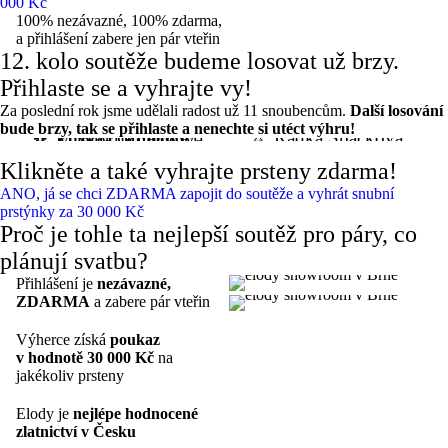
000 Kč
100% nezávazné, 100% zdarma,
a přihlášení zabere jen pár vteřin
12. kolo soutěže budeme
losovat už brzy.
Přihlaste se a vyhrajte vy!
Za poslední rok jsme udělali radost už 11 snoubencům.
Další losování
bude brzy, tak se přihlaste a nenechte si utéct výhru!
🏆 Eliška Coufalová
🏆 Radka Špačková
🏆 Zuzana Grulichová
🏆 Markéta Rohelová
Klikněte
a také vyhrajte
prsteny zdarma!
ANO, já se chci ZDARMA zapojit do soutěže a vyhrát snubní
prstýnky za 30 000 Kč
Proč je tohle ta
nejlepší soutěž
pro páry, co
plánují svatbu?
Přihlášení je
nezávazné,
ZDARMA
a zabere pár vteřin
Výherce získá
poukaz
v hodnotě 30 000 Kč
na
jakékoliv prsteny
Elody je
nejlépe hodnocené
zlatnictví v Česku