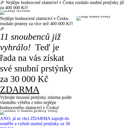
🎉 Nejlépe hodnocené zlatnictví v Česku rozdalo snubní prstýnky již
za 400 000 Kč!
Nejlépe hodnocené zlatnictví v Česku
rozdalo prsteny za více než 400 000 Kč!
🎉
11 snoubenců již
vyhrálo!
Teď je
řada na vás získat
své snubní prstýnky
za
30 000 Kč
ZDARMA
Vyhrajte luxusní prstýnky zdarma
podle
vlastního výběru z toho nejlépe
hodnoceného zlatnictví v Česku!
ANO, já se chci ZDARMA zapojit do
soutěže a vyhrát snubní prstýnky za 30