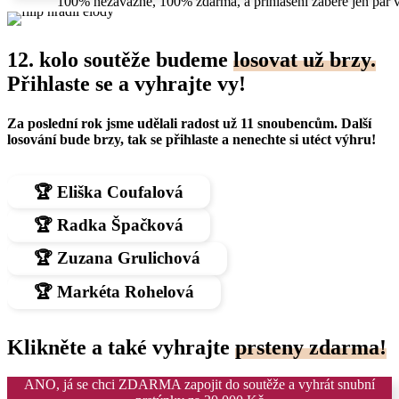
100% nezávazné, 100% zdarma,
a přihlášení zabere jen pár v
12. kolo soutěže budeme
losovat už brzy.
Přihlaste se a vyhrajte vy!
Za poslední rok jsme udělali radost už 11 snoubencům.
Další
losování bude brzy, tak se přihlaste a nenechte si utéct výhru!
🏆 Eliška Coufalová
🏆 Radka Špačková
🏆 Zuzana Grulichová
🏆 Markéta Rohelová
Klikněte
a také vyhrajte
prsteny zdarma!
ANO, já se chci ZDARMA zapojit do soutěže a vyhrát snubní