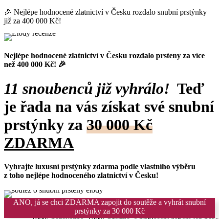
🎉 Nejlépe hodnocené zlatnictví v Česku rozdalo snubní prstýnky
již za 400 000 Kč!
Nejlépe hodnocené zlatnictví v Česku rozdalo prsteny za více
než 400 000 Kč! 🎉
11 snoubenců již vyhrálo!
Teď
je řada na vás získat své snubní
prstýnky za
30 000 Kč
ZDARMA
Vyhrajte luxusní prstýnky zdarma
podle vlastního výběru
z toho nejlépe hodnoceného zlatnictví v Česku!
ANO, já se chci ZDARMA zapojit do soutěže a vyhrát snubní
prstýnky za 30 000 Kč