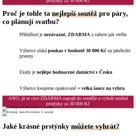
prstýnky za 30 000 Kč
Proč je tohle ta
nejlepší soutěž
pro páry,
co plánují svatbu?
Přihlášení je
nezávazné, ZDARMA
a zabere pár vteřin
Výherce získá
poukaz v hodnotě 30 000 Kč
na jakékoliv
prsteny
Elody je
nejlépe hodnocené zlatnictví v Česku
Výherce losujeme opakovaně
= velká šance na výhru
ANO, já se chci ZDARMA zapojit do soutěže a vyhrát snubní
prstýnky za 30 000 Kč
Jaké krásné prstýnky
můžete vyhrát?