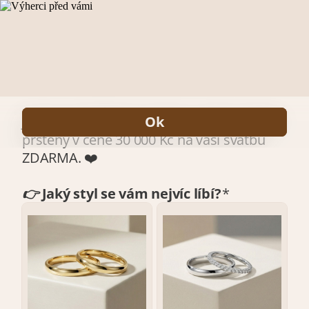
#1 hodnocené zlatnictví
už rozdalo snubní prsteny zdarma z bílého,
žlutého nebo růžového zlata v ceně přes 350 000 Kč! 🎉