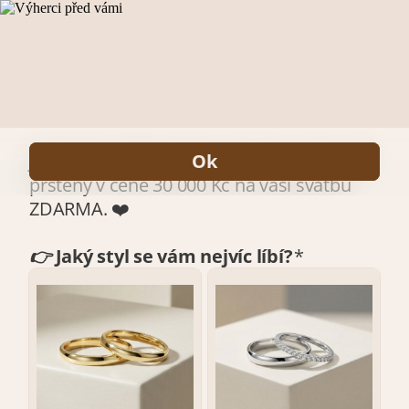
#1 hodnocené zlatnictví
už rozdalo snubní prsteny zdarma z bílého,
žlutého nebo růžového zlata v ceně přes 350 000 Kč! 🎉